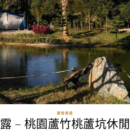
露營樂趣
露 – 桃園蘆竹桃蘆坑休