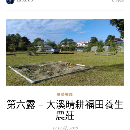
0 評論
露營樂趣
第六露 – 大溪晴耕福田養生
農莊
12 12 月, 2016