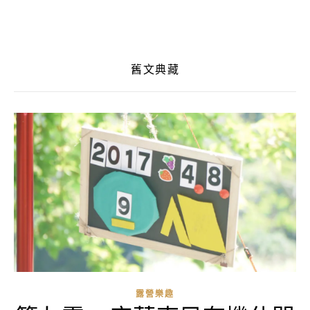
舊文典藏
露營樂趣