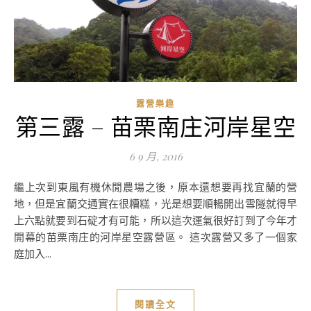
露營樂趣
第三露 – 苗栗南庄河岸星空
6 9 月, 2016
繼上次到東風有機休閒農場之後，原本還想要再找宜蘭的營
地，但是宜蘭交通實在很糟糕，光是想要順暢開出雪隧就得早
上六點就要到石碇才有可能，所以這次運氣很好訂到了今年才
開幕的苗栗南庄的河岸星空露營區。 這次露營又多了一個家
庭加入...
閱讀全文