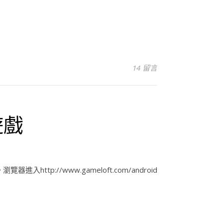
14 留言
遊戲
p://www.gameloft.com/android