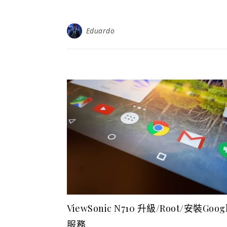
Eduardo
ViewSonic N710 升級/Root/安裝Goog
服務