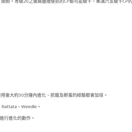
0級才開始。等級20之後路邊隨便抓的CP都可能破千，集滿六支破千C
)，使用後大約30分鐘內進化、抓寵及孵蛋的經驗都會加倍。
ttata、Weedle。
進行進化的動作。