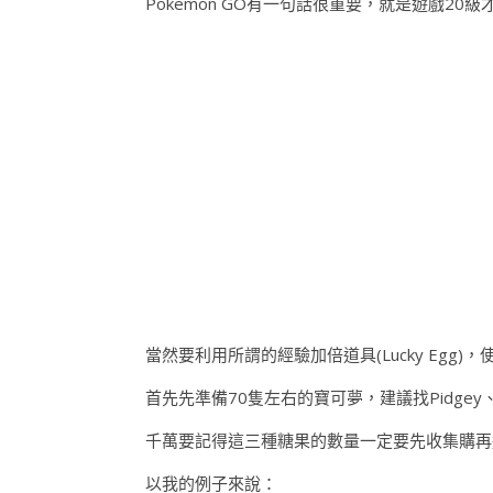
Pokemon GO有一句話很重要，就是遊戲2
當然要利用所謂的經驗加倍道具(Lucky Egg
首先先準備70隻左右的寶可夢，建議找Pidgey、Ra
千萬要記得這三種糖果的數量一定要先收集購再
以我的例子來說：