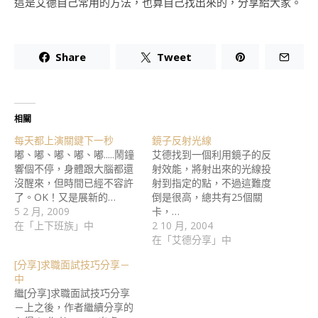
這是艾德自己常用的方法，也算自己找出來的，分享給大家。
Share
Tweet
相關
每天都上演關鍵下一秒
鏡子反射光線
嘟、嘟、嘟、嘟、嘟.....鬧鐘
艾德找到一個利用鏡子的反
響個不停，身體跟大腦都還
射效能，將射出來的光線投
沒醒來，但時間已經不容許
射到指定的點，不過這難度
了。OK！又是展新的…
倒是很高，總共有25個關
5 2 月, 2009
卡，…
在「上下班族」中
2 10 月, 2004
在「艾德分享」中
[分享]求職面試技巧分享－
中
繼[分享]求職面試技巧分享
－上之後，作者繼續分享的