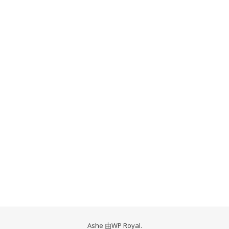
Ashe 由
WP Royal
.