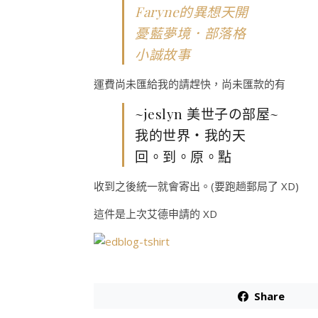
Faryne的異想天開
憂藍夢境．部落格
小誠故事
運費尚未匯給我的請趕快，尚未匯款的有
~jeslyn 美世子の部屋~
我的世界‧我的天
回。到。原。點
收到之後統一就會寄出。(要跑趟郵局了 XD)
這件是上次艾德申請的 XD
Share