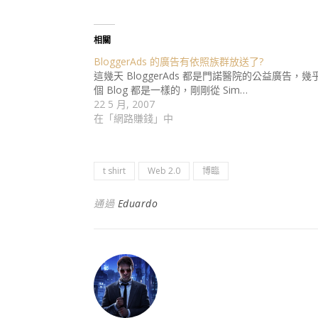
相關
BloggerAds 的廣告有依照族群放送了?
這幾天 BloggerAds 都是門諾醫院的公益廣告，幾
個 Blog 都是一樣的，剛剛從 Sim…
22 5 月, 2007
在「網路賺錢」中
t shirt
Web 2.0
博臨
通過
Eduardo