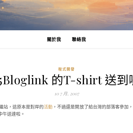
關於我
聯絡我
程式開發
5Bloglink 的T-shirt 送到
10 7 月, 2007
 的中繼站，這原本是對岸的
活動
，不過還是開放了給台灣的部落客參加
天中午送達啦。