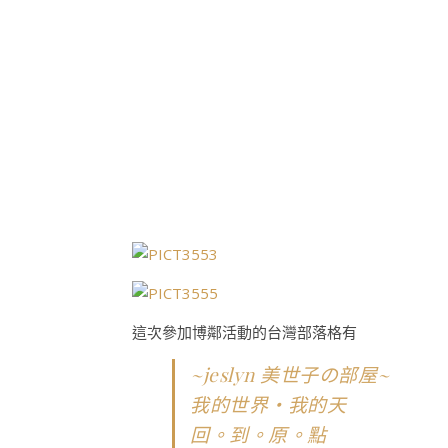
這次參加博鄰活動的台灣部落格有
~jeslyn 美世子の部屋~
我的世界‧我的天
回。到。原。點