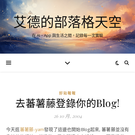
艾德的部落格天空
在 AI、App 與生活之間，記錄每一次實驗
好站報報
去蕃薯藤登錄你的Blog!
26 10 月, 2004
今天逛
蕃薯藤-yam
發現了這邊也開始Blog起來, 蕃薯藤並沒有