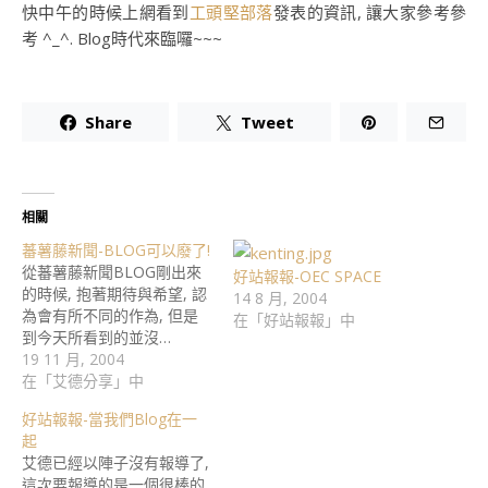
快中午的時候上網看到
工頭堅部落
發表的資訊, 讓大家參考參
考 ^_^. Blog時代來臨囉~~~
Share
Tweet
相關
蕃薯藤新聞-BLOG可以廢了!
從蕃薯藤新聞BLOG剛出來
好站報報-OEC SPACE
的時候, 抱著期待與希望, 認
14 8 月, 2004
為會有所不同的作為, 但是
在「好站報報」中
到今天所看到的並沒…
19 11 月, 2004
在「艾德分享」中
好站報報-當我們Blog在一
起
艾德已經以陣子沒有報導了,
這次要報導的是一個很棒的