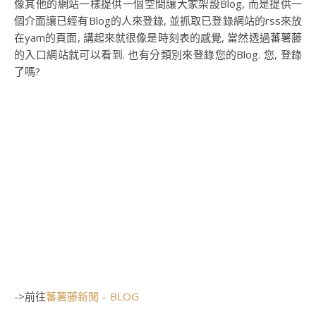
像其他的網站一樣提供一個空間讓大家架設Blog, 而是提供一
個介面讓已經有Blog的人來登錄, 並抓取已登錄網站的rss來放
在yam的頁面, 講起來就很像是時刻表的感覺, 當然透過蕃薯藤
的入口網站就可以看到. 也有分類別來登錄您的Blog. 您, 登錄
了嗎?
->前往
蕃薯藤新聞 – BLOG