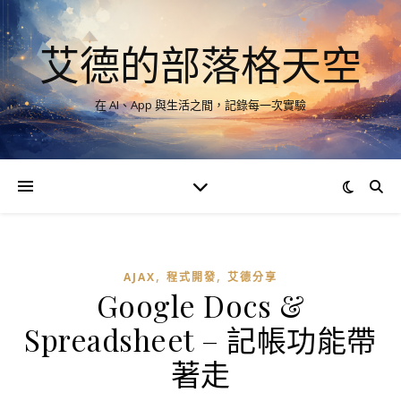
艾德的部落格天空
在 AI、App 與生活之間，記錄每一次實驗
,
,
AJAX
程式開發
艾德分享
Google Docs &
Spreadsheet – 記帳功能帶
著走