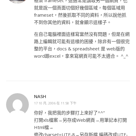
框架 frameset，這通常是讀取另一個網頁，也
就是說一個頁面切個好幾個區域，每個區域用
frameset，然後抓取不同的資料，所以說他抓
不到你其他的資料，就會顯示這樣子。
在自己電腦裡面這樣寫當然沒有問題，但是在網
路上編輯就可能有這樣的困擾，除非有一個很完
整的平台，docs & spreadsheet 是 web版的
word跟excel，拿來寫網頁可能不太適合。 ^_^
NASH
17 10 月, 2006 在 11:58 下午
你好，我把我的步驟打上來好了^^”
打開xls檔案→另存成Web網頁→用筆記本打開
Html檔→
修改charset=UTF-8→另存新檔 編碼改成UTF-