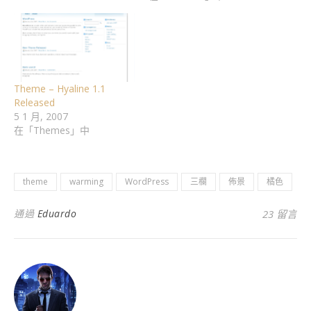
Theme – Hyaline 1.1
Released
5 1 月, 2007
在「Themes」中
theme
warming
WordPress
三欄
佈景
橘色
通過
Eduardo
23 留言