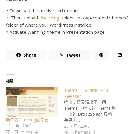
* Download the archive and extract
* Then upload
Warming
folder in /wp-content/themes/
folder of where your WordPress installed
* Activate Warming theme in Presentation page
Share
Tweet
相關
Theme – Eduardo M1.0
Released
這次艾德又釋出了一個
Theme ，這次的 Theme 與
上次的 Drop2Splash 風格
新佈景Warming搶先看
差異比…
10 1 月, 2009
20 7 月, 2007
在「Themes」中
在「Themes」中