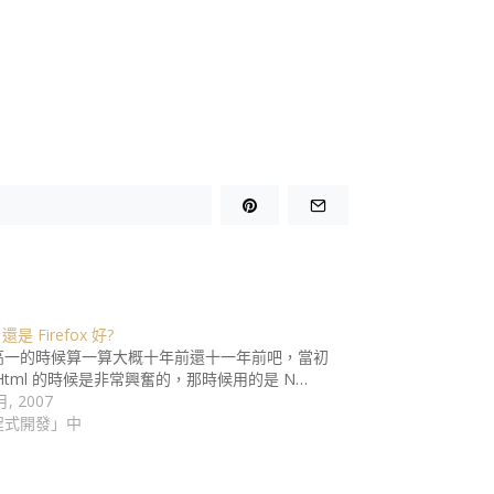
 還是 Firefox 好?
高一的時候算一算大概十年前還十一年前吧，當初
Html 的時候是非常興奮的，那時候用的是 N…
月, 2007
程式開發」中