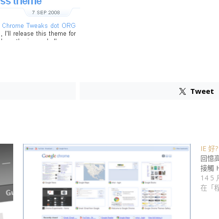
Tweet
IE 好?
回憶
接觸 
14 5 
在「