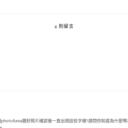
4 則留言
tofunia選好照片確認後一直出現這些字樣?請問你知道為什麼嗎?謝謝504
e.