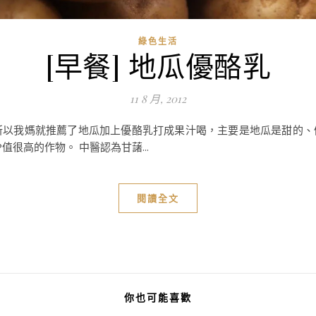
綠色生活
[早餐] 地瓜優酪乳
11 8 月, 2012
)，所以我媽就推薦了地瓜加上優酪乳打成果汁喝，主要是地瓜是甜的
很高的作物。 中醫認為甘藷...
閱讀全文
你也可能喜歡