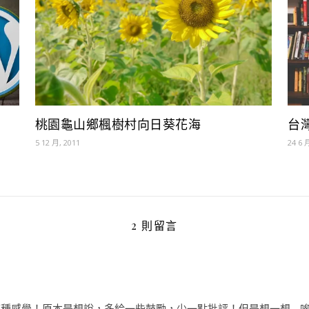
桃園龜山鄉楓樹村向日葵花海
台
5 12 月, 2011
24 6 
2 則留言
種感覺！原本是想說，多給一些鼓勵，少一點批評！但是想一想….唉