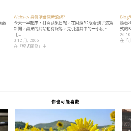
Webs-tv 將併購台灣新浪網?
Blo
薯藤
今天一早起床，打開蘋果日報，在財經B2版看到了這篇
隨著科
新聞，蘋果的網站也有報導，先引述其中的一小段。
式的B
【…
26 10
3 12 月, 2006
在「
在「程式開發」中
你也可能喜歡