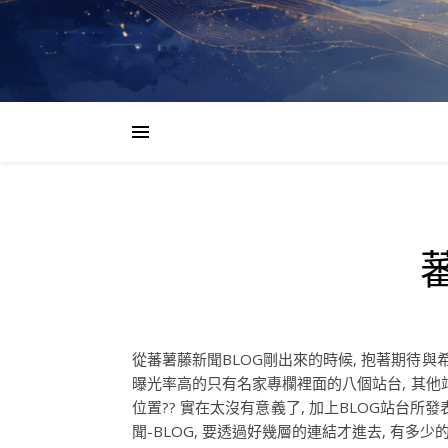
從蕃薯藤新聞BLOG剛出來的時候, 抱著期待與
曝光率高的只有名家專欄裡面的八個站台, 其他站
位置?? 實在太沒有意義了, 加上BLOG站台所發
聞-BLOG, 要透過好幾層的連結才進去, 有