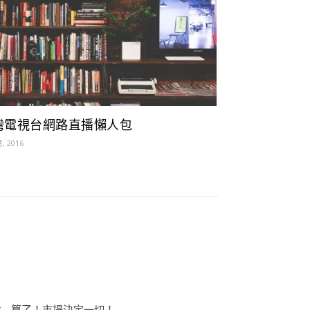
灣電視台網路直播懶人包
月, 2016
….算了！市場決定一切！