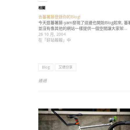
相關
去蕃薯藤登錄你的Blog!
今天逛蕃薯藤-yam發現了這邊也開始Blog起來, 蕃
並沒有像其他的網站一樣提供一個空間讓大家架…
26 10 月, 2004
在「好站報報」中
Blog
艾德分享
通過