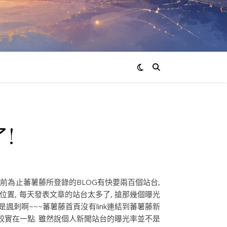
!
目前為止蕃薯藤所登錄的BLOG有快要兩百個站台,
位置, 每天發表文章的站台太多了, 搶那幾個曝光
真是諷刺啊~~~蕃薯藤首頁沒有link連結到蕃薯藤新
比較實在一點. 雖然說個人新聞站台的曝光率並不是