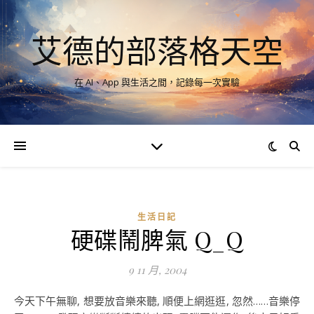
艾德的部落格天空
在 AI、App 與生活之間，記錄每一次實驗
生活日記
硬碟鬧脾氣 Q_Q
9 11 月, 2004
今天下午無聊, 想要放音樂來聽, 順便上網逛逛, 忽然……音樂停