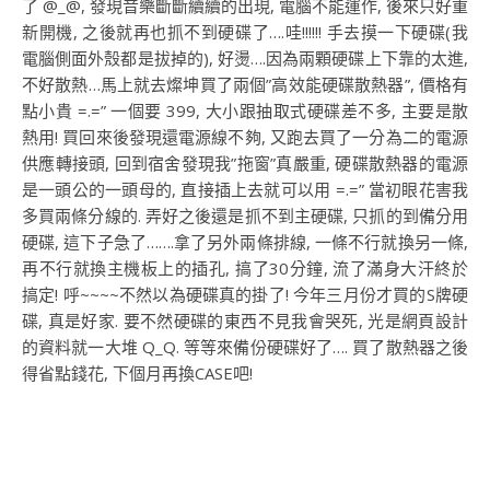
了 @_@, 發現音樂斷斷續續的出現, 電腦不能運作, 後來只好重
新開機, 之後就再也抓不到硬碟了….哇!!!!!! 手去摸一下硬碟(我
電腦側面外殼都是拔掉的), 好燙….因為兩顆硬碟上下靠的太進,
不好散熱…馬上就去燦坤買了兩個”高效能硬碟散熱器”, 價格有
點小貴 =.=” 一個要 399, 大小跟抽取式硬碟差不多, 主要是散
熱用! 買回來後發現還電源線不夠, 又跑去買了一分為二的電源
供應轉接頭, 回到宿舍發現我”拖窗”真嚴重, 硬碟散熱器的電源
是一頭公的一頭母的, 直接插上去就可以用 =.=” 當初眼花害我
多買兩條分線的. 弄好之後還是抓不到主硬碟, 只抓的到備分用
硬碟, 這下子急了…….拿了另外兩條排線, 一條不行就換另一條,
再不行就換主機板上的插孔, 搞了30分鐘, 流了滿身大汗終於
搞定! 呼~~~~不然以為硬碟真的掛了! 今年三月份才買的S牌硬
碟, 真是好家. 要不然硬碟的東西不見我會哭死, 光是網頁設計
的資料就一大堆 Q_Q. 等等來備份硬碟好了…. 買了散熱器之後
得省點錢花, 下個月再換CASE吧!