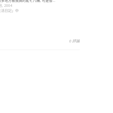
很多地方被我搞的亂七八糟, 可是發…
月, 2004
生活日記」中
0 評論