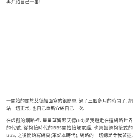
再介紹自己一番!
一開始的關於艾德裡面寫的很簡單, 過了三個多月的時間了, 網
站一切正常, 也自己重新介紹自己一次.
在虛擬的網路裡, 星星望留跟艾德(Ed)是我遊走在這網路世界
的代號, 從撥接時代的BBS開始接觸電腦, 也架設過撥接式的
BBS, 之後開始寫網頁(筆記本時代), 網路的一切總是令我著迷,