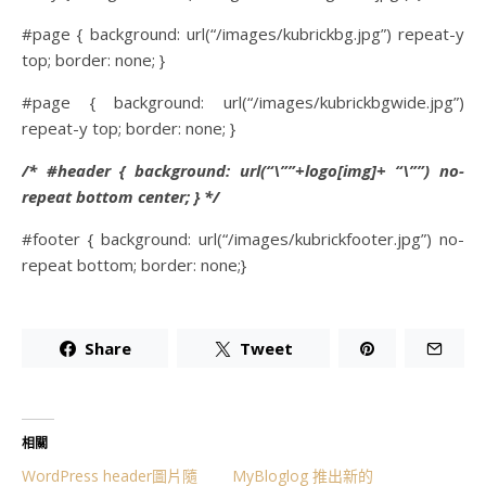
#page { background: url(“/images/kubrickbg.jpg”) repeat-y
top; border: none; }
#page { background: url(“/images/kubrickbgwide.jpg”)
repeat-y top; border: none; }
/* #header { background: url(“\””+logo[img]+ “\””) no-
repeat bottom center; } */
#footer { background: url(“/images/kubrickfooter.jpg”) no-
repeat bottom; border: none;}
Share
Tweet
相關
WordPress header圖片隨
MyBloglog 推出新的