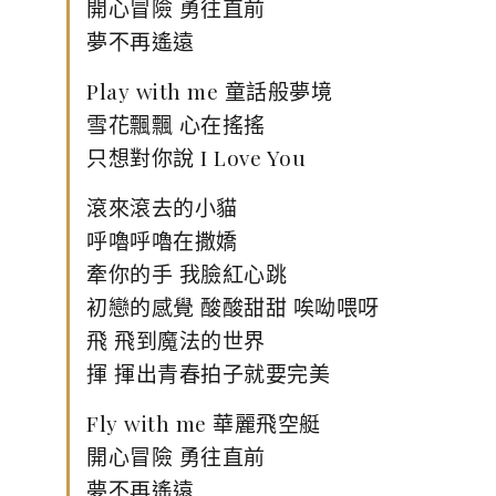
開心冒險 勇往直前
夢不再遙遠
Play with me 童話般夢境
雪花飄飄 心在搖搖
只想對你說 I Love You
滾來滾去的小貓
呼嚕呼嚕在撒嬌
牽你的手 我臉紅心跳
初戀的感覺 酸酸甜甜 唉呦喂呀
飛 飛到魔法的世界
揮 揮出青春拍子就要完美
Fly with me 華麗飛空艇
開心冒險 勇往直前
夢不再遙遠