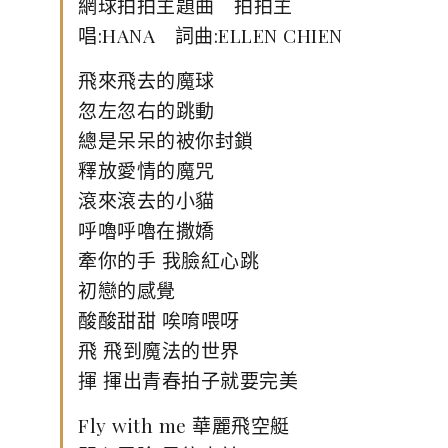
網球拍拍主題曲 拍拍主
唱:HANA 詞曲:ELLEN CHIEN
飛來飛去的魔球
忽左忽右的跳動
總是呆呆的被你封鎖
釋放愛情的魔咒
滾來滾去的小貓
呼嚕呼嚕在撒嬌
牽你的手 我臉紅心跳
初戀的感覺
酸酸甜甜 唉唷喂呀
飛 飛到魔法的世界
揮 揮出青春拍子就要完美
Fly with me 華麗飛空艇