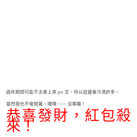
過年期間可能不太會上來 po 文，所以這邊會冷清許多。
當然我也不會閒著，嘿嘿 ~~~ 沒事囉！
恭喜發財，紅包殺
來！