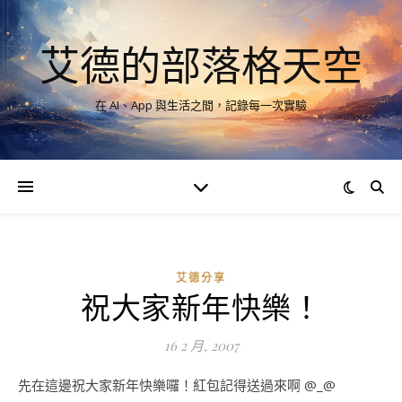
艾德的部落格天空
在 AI、App 與生活之間，記錄每一次實驗
艾德分享
祝大家新年快樂！
16 2 月, 2007
先在這邊祝大家新年快樂囉！紅包記得送過來啊 @_@