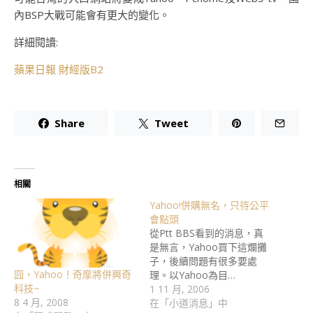
內BSP大戰可能會有更大的變化。
詳細閱讀:
蘋果日報 財經版B2
Share
Tweet
相關
Yahoo!併購無名，只待公平
會點頭
從Ptt BBS看到的消息，真
是無言，Yahoo買下這爛攤
子，後續問題有很多要處
囧，Yahoo！奇摩將併興奇
理。以Yahoo為目…
科技~
1 11 月, 2006
8 4 月, 2008
在「小道消息」中