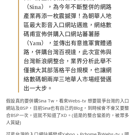
（Sina），為今年不斷整併的網路
產業再添一枚震撼彈！為朝華人地
區最大影音入口網站邁進，網絡數
碼甫宣佈併購入口網站蕃薯藤
（Yam），並傳出有意進軍實體通
路，併購台灣百視達，此次宣佈與
台灣新浪網整合，業界分析此舉不
僅擴大其部落格平台規模，也讓網
絡數碼朝兩岸三地華人市場經營邁
出一大步。
假設真的要併購Sina Tw，看來Webs-tv 想要競爭台灣的入口
網站及BSP，目前Sina也有自己的Blog，到時候會不會又要整
合BSP一次，這就不知道了XD。(這是的整合蠻差的，被眾多
人質疑)
可能台灣的入口網站將變成Yahoo、Pchome及Webs-tv，國