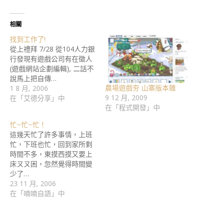
相關
找到工作了!
從上禮拜 7/28 從104人力銀
行發現有遊戲公司有在徵人
(遊戲網站企劃編輯), 二話不
說馬上把自傳…
農場遊戲夯 山寨版本雜
1 8 月, 2006
9 12 月, 2009
在「艾德分享」中
在「程式開發」中
忙~忙~忙！
這幾天忙了許多事情，上班
忙，下班也忙，回到家所剩
時間不多，東摸西摸又要上
床ㄡㄡ困，忽然覺得時間變
少了…
23 11 月, 2006
在「喃喃自語」中