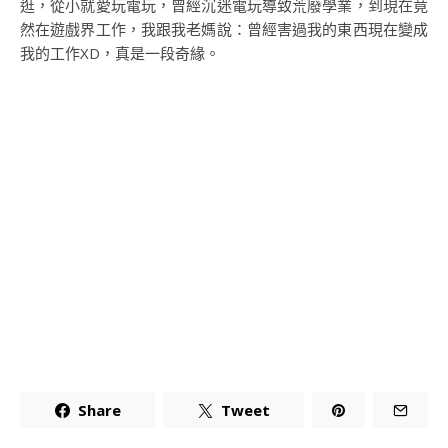
逛，從小就愛玩電玩，曾經沉迷電玩導致荒廢學業，到現在竟
然在遊戲界工作，我跟我老媽說：曾經害過我的東西現在變成
我的工作XD，真是一段奇緣。
Share
Tweet