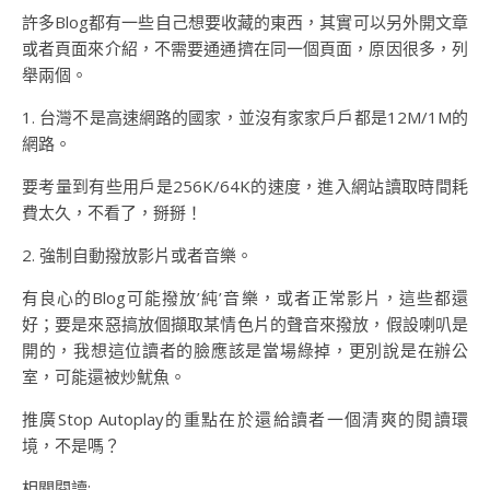
許多Blog都有一些自己想要收藏的東西，其實可以另外開文章
或者頁面來介紹，不需要通通擠在同一個頁面，原因很多，列
舉兩個。
1. 台灣不是高速網路的國家，並沒有家家戶戶都是12M/1M的
網路。
要考量到有些用戶是256K/64K的速度，進入網站讀取時間耗
費太久，不看了，掰掰！
2. 強制自動撥放影片或者音樂。
有良心的Blog可能撥放’純’音樂，或者正常影片，這些都還
好；要是來惡搞放個擷取某情色片的聲音來撥放，假設喇叭是
開的，我想這位讀者的臉應該是當場綠掉，更別說是在辦公
室，可能還被炒魷魚。
推廣Stop Autoplay的重點在於還給讀者一個清爽的閱讀環
境，不是嗎？
相關閱讀: