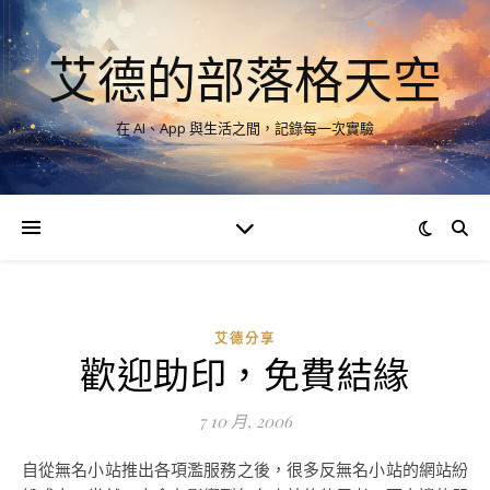
艾德的部落格天空
在 AI、App 與生活之間，記錄每一次實驗
艾德分享
歡迎助印，免費結緣
7 10 月, 2006
自從無名小站推出各項濫服務之後，很多反無名小站的網站紛