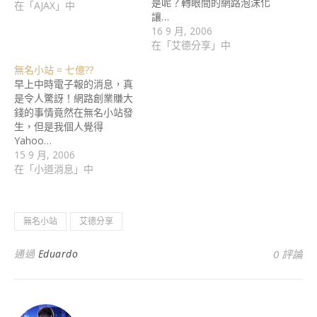
是呢？轉眼間的網路泡沫化
在「AJAX」中
讓…
16 9 月, 2006
在「艾德分享」中
無名小站 = 七億??
早上中時電子報的消息，真
是令人驚訝！網路創業賺大
錢的事情竟然在無名小站發
生，但是我個人覺得
Yahoo…
15 9 月, 2006
在「小道消息」中
無名小站
艾德分享
通過
Eduardo
0 評論