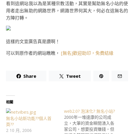
看到這網站我以為是某種宗教活動，其實是幫助無名小站的使
用者走出無助的網路世界，網路世界何其大，何必在這無名的
方陣打轉。
這樣的文宣廣告真是讚啊！
可以到原作者的網站瞧瞧，
[無名]歡迎助印，免費結緣
Share
Tweet
相關
web2.0? 泡沫化? 無名小站?
2000年一堆達康的公司成
無名小站新功能??個人首
立，大筆的資金瞬間湧入各
頁??
家公司，想要投資賺錢，但
2 10 月, 2006