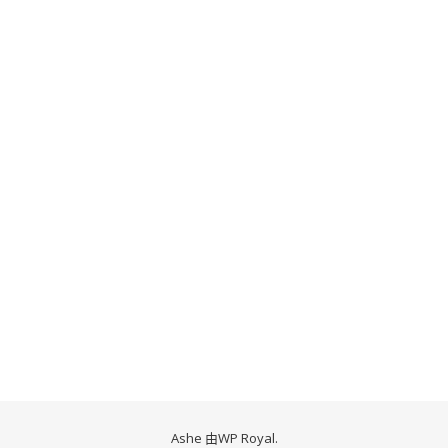
Ashe 由
WP Royal
.