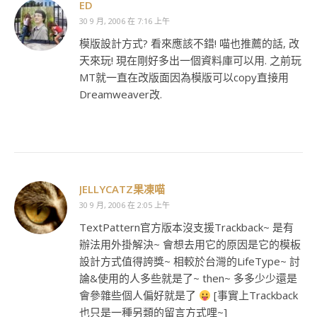
ED
30 9 月, 2006 在 7:16 上午
模版設計方式? 看來應該不錯! 喵也推薦的話, 改
天來玩! 現在剛好多出一個資料庫可以用. 之前玩
MT就一直在改版面因為模版可以copy直接用
Dreamweaver改.
JELLYCATZ果凍喵
30 9 月, 2006 在 2:05 上午
TextPattern官方版本沒支援Trackback~ 是有
辦法用外掛解決~ 會想去用它的原因是它的模板
設計方式值得誇獎~ 相較於台灣的LifeType~ 討
論&使用的人多些就是了~ then~ 多多少少還是
會參雜些個人偏好就是了
[事實上Trackback
也只是一種另類的留言方式哩~]