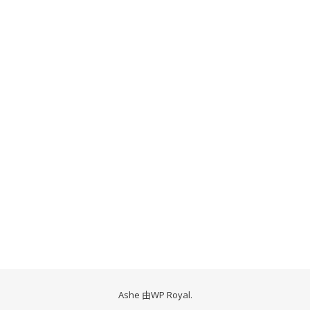
Ashe 由
WP Royal
.