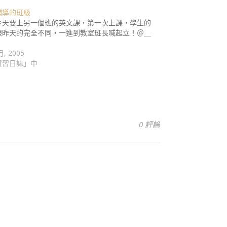
輔導的班級
要上另一個班的英文課，第一次上課，學生的
跟昨天的完全不同，一進到教室班長喊起立！＠＿
…
月, 2005
實習日誌」中
0 評論