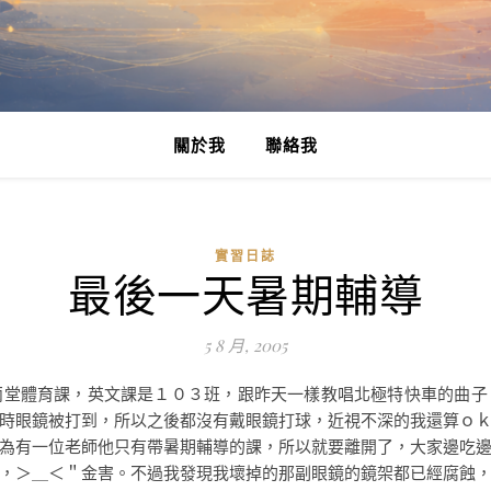
關於我
聯絡我
實習日誌
最後一天暑期輔導
5 8 月, 2005
體育課，英文課是１０３班，跟昨天一樣教唱北極特快車的曲子
時眼鏡被打到，所以之後都沒有戴眼鏡打球，近視不深的我還算ｏ
為有一位老師他只有帶暑期輔導的課，所以就要離開了，大家邊吃
，＞＿＜＂金害。不過我發現我壞掉的那副眼鏡的鏡架都已經腐蝕