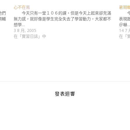
心不在焉
暑期
他們
今天只有一堂１０６的課，但是今天上起來卻充滿
今天
期輔
無力感，就好像是學生完全失去了學習動力，大家都不
表現
想學…
＠嚇
3 8 月, 2005
14 7 
在「實習日誌」中
在「
發表迴響