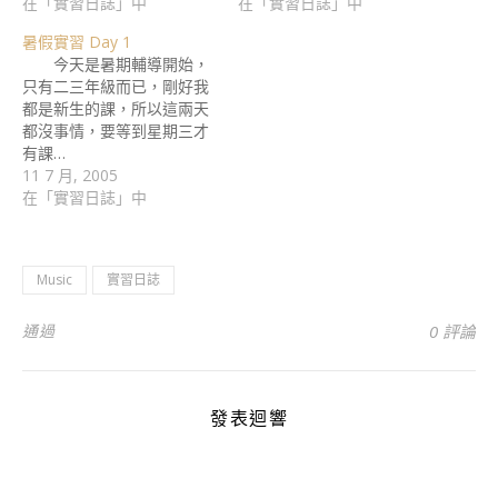
在「實習日誌」中
在「實習日誌」中
暑假實習 Day 1
今天是暑期輔導開始，
只有二三年級而已，剛好我
都是新生的課，所以這兩天
都沒事情，要等到星期三才
有課…
11 7 月, 2005
在「實習日誌」中
Music
實習日誌
通過
0 評論
發表迴響