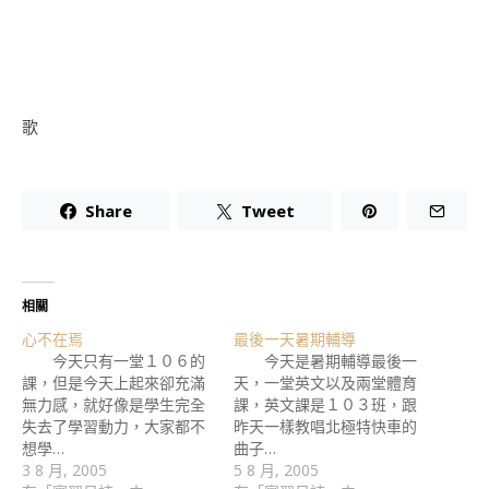
歌
Share
Tweet
相關
心不在焉
最後一天暑期輔導
今天只有一堂１０６的
今天是暑期輔導最後一
課，但是今天上起來卻充滿
天，一堂英文以及兩堂體育
無力感，就好像是學生完全
課，英文課是１０３班，跟
失去了學習動力，大家都不
昨天一樣教唱北極特快車的
想學…
曲子…
3 8 月, 2005
5 8 月, 2005