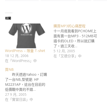
相關
購買MP3的心痛歷程
十一月底我看到PCHOME上
面有賣一台MP3 - 512MB可
插卡的OLED，所以就訂購
了。過三天收…
WordPress – 限量 T-shirt
5 12 月, 2005
18 12 月, 2006
在「艾德分享」中
在「WordPress」中
買NB
昨天透過Yahoo，訂購
了一台NB,型號是: HP
M2231AP，這台在目前的
低價戰中賣的不錯…
27 9 月, 2005
在「實習日誌」中