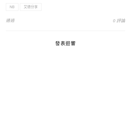
NB
艾德分享
通過
0 評論
發表迴響