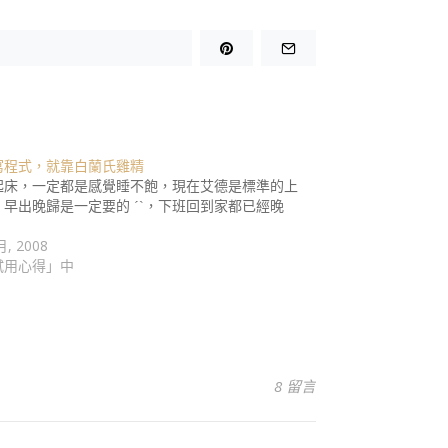
寫程式，就靠白蘭氏雞精
起床，一定都是感覺睡不飽，現在艾德是標準的上
，早出晚歸是一定要的 ˊˋ，下班回到家都已經晚
月, 2008
試用心得」中
8 留言