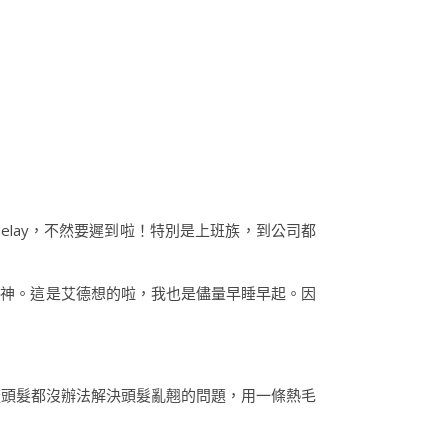
lay，不然要遲到啦！特別是上班族，到公司都
精神。這是艾德想的啦，我也是儘量早睡早起。因
梳頭髮都沒辦法解決頭髮亂翹的問題，用一條熱毛