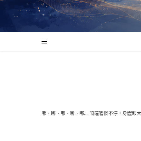
嘟、嘟、嘟、嘟、嘟…..鬧鐘響個不停，身體