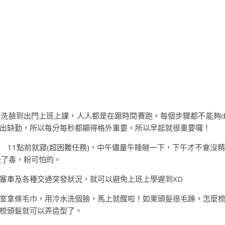
洗臉到出門上班上課，人人都是在跟時間賽跑。每個步驟都不能夠de
出缺勤，所以每分每秒都顯得格外重要。所以早起就很重要囉！
 11點前就寢(超困難任務)，中午儘量午睡瞇一下，下午才不會沒
吸了毒，粉可怕的。
塞車及各種交通突發狀況，就可以避免上班上學遲到XD
室拿條毛巾，用冷水洗個臉，馬上就醒啦！如果頭髮很毛躁，怎麼
再梳頭髮就可以弄造型了。