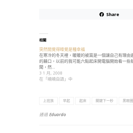
Share
相關
突然間覺得睡覺是種幸福
在寒冷的冬天裡，暖暖的被窩是一個讓自己有理由
的藉口，以前的我可能六點起床開電腦開始看一些
聞，然…
3 1 月, 2008
在「喃喃自語」中
上班族
早起
起床
關鍵下一秒
黑眼
通過
Eduardo