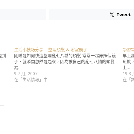
Tweet
生活小技巧分享 – 整理頭髮 & 浴室鏡子
學習
遲到
剛睡醒如何快速整理亂七八糟的頭髮 常常一起床照個鏡
早上
新
子，就瞬間忽然醒過來，因為被自己的亂七八糟的頭髮
班族
給…
上…
9 7 月, 2007
19 3 
在「生活情報」中
在「
圈