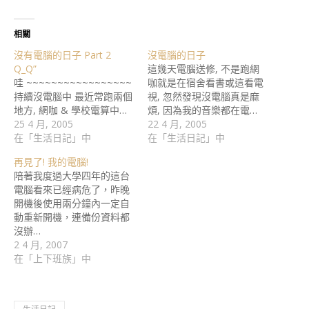
相關
沒有電腦的日子 Part 2
沒電腦的日子
Q_Q”
這幾天電腦送修, 不是跑網
哇 ~~~~~~~~~~~~~~~~~
咖就是在宿舍看書或這看電
持續沒電腦中 最近常跑兩個
視, 忽然發現沒電腦真是麻
地方, 網咖 & 學校電算中…
煩, 因為我的音樂都在電…
25 4 月, 2005
22 4 月, 2005
在「生活日記」中
在「生活日記」中
再見了! 我的電腦!
陪著我度過大學四年的這台
電腦看來已經病危了，昨晚
開機後使用兩分鐘內一定自
動重新開機，連備份資料都
沒辦…
2 4 月, 2007
在「上下班族」中