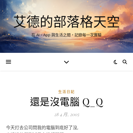
艾德的部落格天空
在 AI、App 與生活之間，記錄每一次實驗
生活日記
還是沒電腦 Q_Q
28 4 月, 2005
今天打去公司問我的電腦到底好了沒,