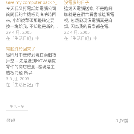
Give my computer back >_
沒電腦的日子
今天我又打電話給電腦公司
這幾天電腦送修, 不是跑網
詢問我的主機板到底啥時回
咖就是在宿舍看書或這看電
來, 小姐說華碩那邊確定要
視, 忽然發現沒電腦真是麻
換一塊給我, 不知道是新的…
煩, 因為我的音樂都在電…
29 4 月, 2005
22 4 月, 2005
在「生活日記」中
在「生活日記」中
電腦終於回來了
從四月中送修到現在兩個禮
拜整.... 先是送到NOVA購買
零件的商店檢測...發現是主
機板問題 所以…
3 5 月, 2005
在「生活日記」中
生活日記
通過
0 評論