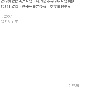
艾德很喜歡聽西洋音樂，發現國外有很多音樂網站
直接線上欣賞，註冊完畢之後就可以盡情的享受，
…
月, 2007
音樂介紹」中
0 評論