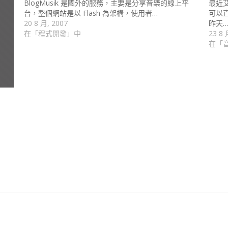
BlogMusik 是國外的服務，主要是分享音樂的線上平
最近
台，整個網站是以 Flash 為架構，使用者…
可以
20 8 月, 2007
昨天
在「程式開發」中
23 8 
在「