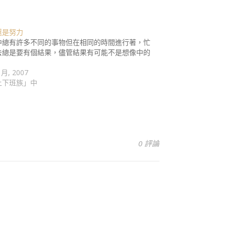
還是努力
中總有許多不同的事物但在相同的時間進行著，忙
去總是要有個結果，儘管結果有可能不是想像中的
…
 月, 2007
上下班族」中
0 評論