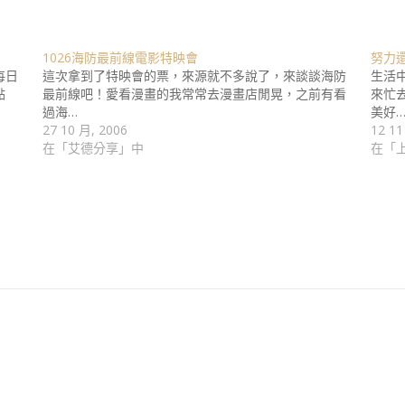
1026海防最前線電影特映會
努力
每日
這次拿到了特映會的票，來源就不多說了，來談談海防
生活
點
最前線吧！愛看漫畫的我常常去漫畫店閒晃，之前有看
來忙
過海…
美好
27 10 月, 2006
12 11
在「艾德分享」中
在「