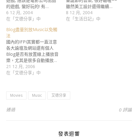
遊戲, 應該是電影公司出品
聖誕節的音樂, 很好聽喔~~
的遊戲, 蠻好玩的! 有…
雖然美工設計還得繼續…
6 12 月, 2004
8 12 月, 2004
在「艾德分享」中
在「生活日記」中
Blog盡量別放Music以免觸
法
國內的IFPI其實都一直注意
各大論壇及網站還有個人
Blog是否有放置線上播放音
樂，尤其是很多自動播放…
21 12 月, 2006
在「艾德分享」中
Movies
Music
艾德分享
通過
0 評論
發表迴響