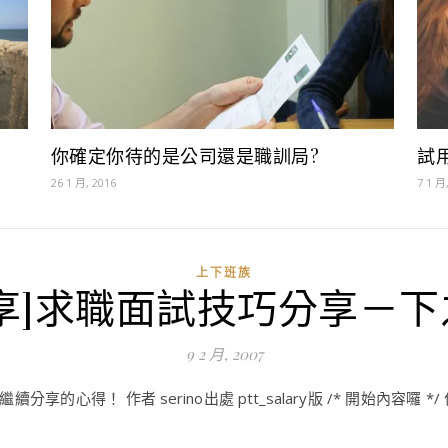
你確定你待的是公司還是職訓局?
試
26 1 月, 2016
7 1 月
上下班族
分享]求職面試技巧分享－下
9 2 月, 2007
作者 serino出處 ptt_salary版 /* 開始內容囉 */ 作者: seri