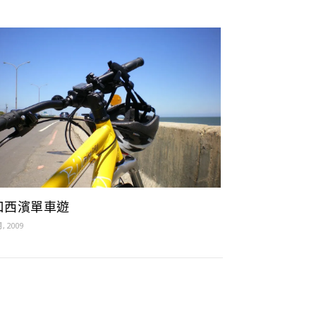
口西濱單車遊
月, 2009