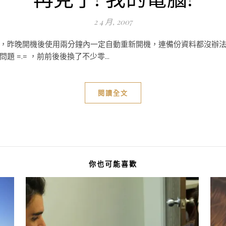
2 4 月, 2007
，昨晚開機後使用兩分鐘內一定自動重新開機，連備份資料都沒辦
=.= ，前前後後換了不少零...
閱讀全文
你也可能喜歡