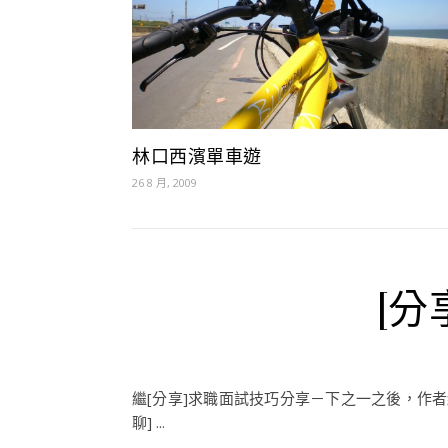
林口西濱單車遊
26 8 月, 2009
[
繼[分享]求職面試技巧分享－下之一之後，作者繼續分享的心得！ 
聊] ...