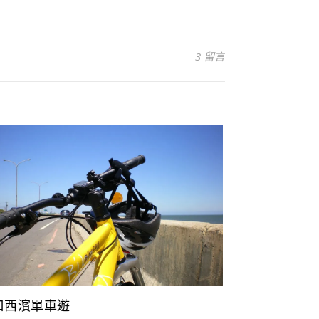
3 留言
口西濱單車遊