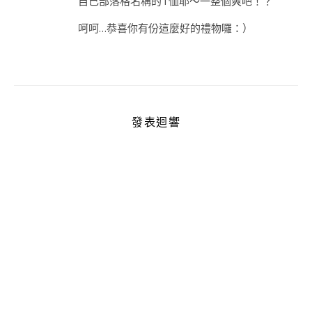
自己部落格名稱的T恤耶～一整個爽吧！？
呵呵…恭喜你有份這麼好的禮物囉：）
發表迴響