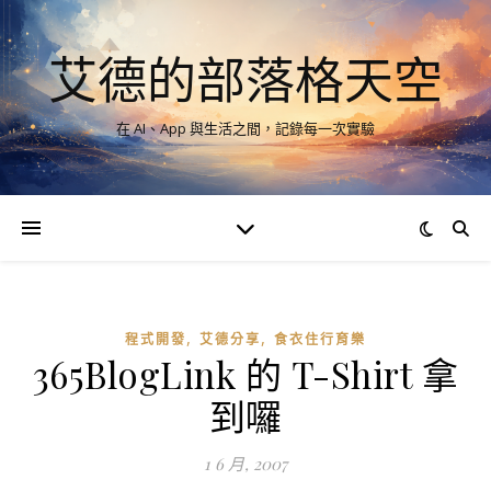
艾德的部落格天空
在 AI、App 與生活之間，記錄每一次實驗
,
,
程式開發
艾德分享
食衣住行育樂
365BlogLink 的 T-Shirt 拿
到囉
1 6 月, 2007