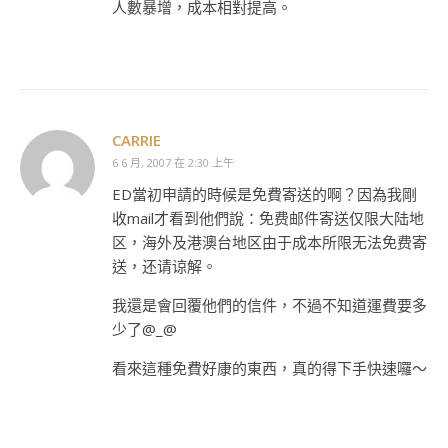
人數暴增，成本相對提高。
CARRIE
6 6 月, 2007 在 2:30 上午
ED當初申請的時候是免費寄送的啊？因為我剛
收mail才看到他們說：免费邮件寄送仅限大陆地
区，海外及港澳台地区由于成本所限无法免费寄
送，还请谅解。
我還是會回覆他們的信件，不過不知道運費要多
少了@_@
看來這種免費好康的東西，真的得下手快速囉～