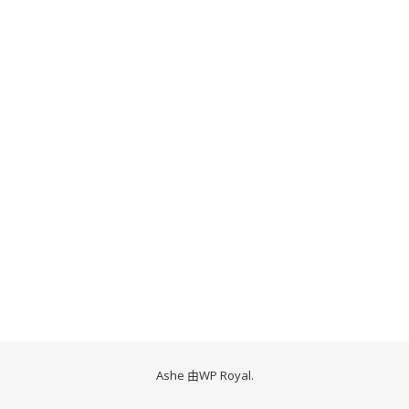
Ashe 由
WP Royal
.