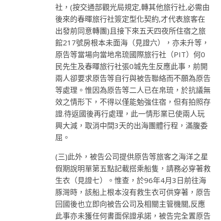
社，(按交通部觀光局規定,轉其他旅行社,必需由
後來的春暉旅行社簽定型化契約,才代表旅客在
出發前同意轉團)且接下來五天四夜所住宿之旅
館217號房根本未面海（見證六），亦未升等，
原告等當場向當地帛琉國際旅行社（PIT）何0
民先生及春暉旅行社張0城先生反應此事，前開
兩人卻要求原告等自行與被告聯絡而不願為原告
等處理。惟因為原告等二人已在帛琉，於抗議無
效之情形下，不得以僅能勉強住宿，但有拍照存
證.待返國後再行處理，此一情形業已使兩人玩
興大減，取消中間3天的出海團體行程，滿腹委
屈。
(三)此外，被告公司提供原告等旅客之海洋之星
假期說明單第五點記載搭乘船隻，請務必穿著救
生衣（見證七）。惟查，於96年4月3日前往海
豚灣時，該船上根本沒有救生衣可供穿著，原告
回國後也立即向被告公司及相關主管機關,反應
此事亦未獲任何書面保證承諾，被告完全置原告