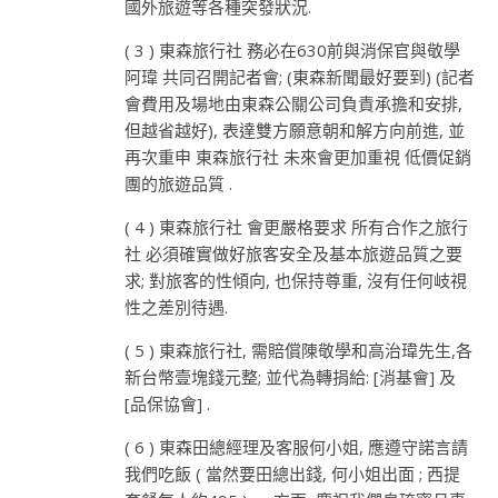
國外旅遊等各種突發狀況.
( 3 ) 東森旅行社 務必在630前與消保官與敬學
阿瑋 共同召開記者會; (東森新聞最好要到) (記者
會費用及場地由東森公關公司負責承擔和安排,
但越省越好), 表達雙方願意朝和解方向前進, 並
再次重申 東森旅行社 未來會更加重視 低價促銷
團的旅遊品質 .
( 4 ) 東森旅行社 會更嚴格要求 所有合作之旅行
社 必須確實做好旅客安全及基本旅遊品質之要
求; 對旅客的性傾向, 也保持尊重, 沒有任何岐視
性之差別待遇.
( 5 ) 東森旅行社, 需賠償陳敬學和高治瑋先生,各
新台幣壹塊錢元整; 並代為轉捐給: [消基會] 及
[品保協會] .
( 6 ) 東森田總經理及客服何小姐, 應遵守諾言請
我們吃飯 ( 當然要田總出錢, 何小姐出面 ; 西提