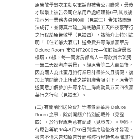
原告敬學數次主動以電話與被告公司聯繫，最後
才聯繫上被告公司企業用戶處經理孫0平;其最後
指示另一業務專員何0妍（見證三）告知該團無
法成行，並傳真帛琉＿海底動員五天四夜豪華行
之行程給原告敬學（見證四），該簡介上特別註
明「【住老爺大酒店】送免費升等海景豪華房
Deluxe Room_市價NT2000元—位於飯店最高
樓層5-6樓，每一間客房都高人一等欣賞帛琉獨
一無二天然海岸美景」。經原告等二人商量後，
因為兩人為此蜜月旅行業已計畫許久且請假，復
加上前開簡介上所載之誘餌廣告吸引下，原告等
遂同意加價參加升等帛琉＿海底動員五天四夜豪
華行之行程（見證五）。
(二) 有關前開送免費升等海景豪華房 Deluxe
Room 之事，除前開簡介特別記載外（見證
四），於行程說明意有記載（見證五）。詎料，
待原告等於96年3月30日到達帛琉後方才發現，
被告不僅未告知原告等而將該行程轉包春暉旅行