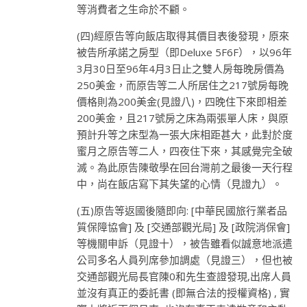
等消費者之生命於不顧。
(四)經原告等向飯店取得其價目表後發現，原來
被告所承諾之房型（即Deluxe 5F6F），以96年
3月30日至96年4月3日止之雙人房每晚房價為
250美金，而原告等二人所居住之217號房每晚
價格則為200美金(見證八)，四晚住下來即相差
200美金，且217號房之床為兩張單人床，與原
預計升等之床型為一張大床相距甚大，此對於度
蜜月之原告等二人，四夜住下來，其感覺完全破
滅。為此原告陳敬學在回台灣前之最後一天行程
中，尚在飯店寫下其失望的心情（見證九）。
(五)原告等返國後隨即向: [中華民國旅行業者品
質保障協會] 及 [交通部觀光局] 及 [政院消保會]
等機關申訴（見證十），被告雖看似誠意地派遣
公司多名人員列席參加調處（見證三），但也被
交通部觀光局長官陳0和先生查證發現,出席人員
並沒有真正的委託書 (即無合法的授權資格) , 實