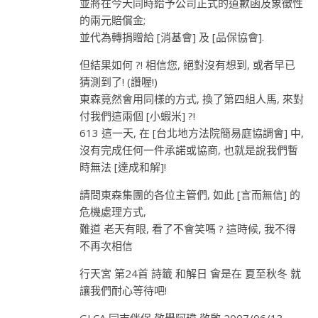
並將在今天同時給予公司正式的道歉函及象徵性
的兩元賠償金;
並代為轉捐贈給 [消基會] 及 [品保協會].
但結果如何 ?! 相信您, 絕對沒有想到, 或者早已
猜測到了! (讚喔!)
東森竟然會用同樣的方式, 換了第四組人馬, 來對
付我們這兩個 [小蝦米] ?!
613 這一天, 在 [台北地方法院簡易庭協調會] 中,
沒有完成任何一件承諾或協商, 也就是說我們暫
時無法 [達成和解]!
請問東森集團的各位主管們, 如此 [言而無信] 的
危機處理方式,
難道 老天有眼, 看了不會笑嗎 ? 這時候, 我不得
不再次相信
行天宮 第24首 詩籤 和解日 會是在 夏至秋冬 就
讓我們耐心等待吧!