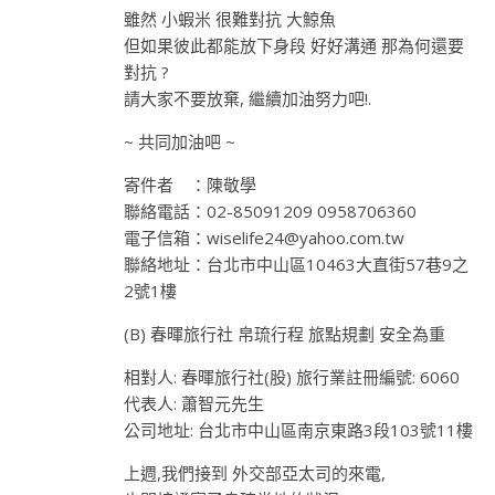
雖然 小蝦米 很難對抗 大鯨魚
但如果彼此都能放下身段 好好溝通 那為何還要
對抗 ?
請大家不要放棄, 繼續加油努力吧!.
~ 共同加油吧 ~
寄件者 ：陳敬學
聯絡電話：02-85091209 0958706360
電子信箱：
wiselife24@yahoo.com.tw
聯絡地址：台北市中山區10463大直街57巷9之
2號1樓
(B) 春暉旅行社 帛琉行程 旅點規劃 安全為重
相對人: 春暉旅行社(股) 旅行業註冊編號: 6060
代表人: 蕭智元先生
公司地址: 台北市中山區南京東路3段103號11樓
上週,我們接到 外交部亞太司的來電,