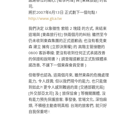
感謝各位的關心; [敬學阿瑋] 與 [東森旅遊] 的官
司,
將於2007年6月13日 正式劃下一個句點 !
http://www.glca.tw
我們決定 以象徵性 索賠 2 塊錢 的方式, 來結束
這場與 [東森旅行社] 快兩個月的糾紛; 雖然至今
仍未收到東森集團的正式道歉函; 也沒有看見東
森 建立 擁有 [立即決策權] 的 高階主管接聽的
0800 客訴專線; 更沒有收到任何正式承諾改善
的保證和說明書 ? ( 請登報道歉並正式對媒體承
諾改善, 不讓下一個東森會員受害 )
但敬學也認為, 這兩個月來, 雖然東森的危機處理
能力, 令人訝異; 但以我們現今的能力, 也只能做
到如此?! 更令人感到難過的是 [交通部觀光局]
[外交部亞太司] 及 [ 旅保協會 ] 等機關團體, 沒
有能力預先保護旅客; 事發後, 官場文化, 深怕麻
煩, 不積極主動查明真相. 台灣的旅客們, 就只好
自我保重吧 !