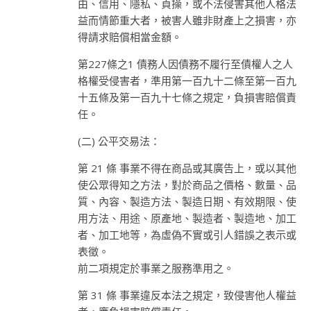
由、信用、隱私、貞操，或不法侵害其他人格法
益而情節重大者，被害人雖非財產上之損害，亦
得請求賠償相當金額。
第227條之1 債務人因債務不履行至債權人之人
格權受侵害者，準用第一百九十二條至第一百九
十五條及第一百九十七條之規定，負損害賠償責
任。
(二) 公平交易法：
第 21 條 事業不得在商品或其廣告上，或以其他
使公眾得知之方法，對於商品之價格、數量、品
質、內容、製造方法、製造日期、有效期限、使
用方法、用途、原產地、製造者、製造地、加工
者、加工地等，為虛偽不實或引人錯誤之表示或
表徵。
前二項規定於事業之服務準用之。
第 31 條 事業違反本法之規定，致侵害他人權益