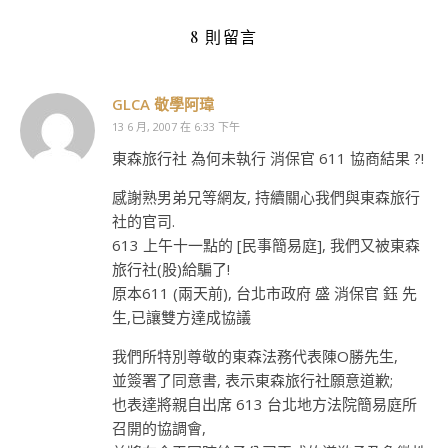
8 則留言
GLCA 敬學阿瑋
13 6 月, 2007 在 6:33 下午
東森旅行社 為何未執行 消保官 611 協商結果 ?!
感謝熟男弟兄等網友, 持續關心我們與東森旅行
社的官司.
613 上午十一點的 [民事簡易庭], 我們又被東森
旅行社(股)給騙了!
原本611 (兩天前), 台北市政府 盛 消保官 鈺 先
生,已讓雙方達成協議
我們所特別尊敬的東森法務代表陳O勝先生,
並簽署了同意書, 表示東森旅行社願意道歉;
也表達將親自出席 613 台北地方法院簡易庭所
召開的協調會,