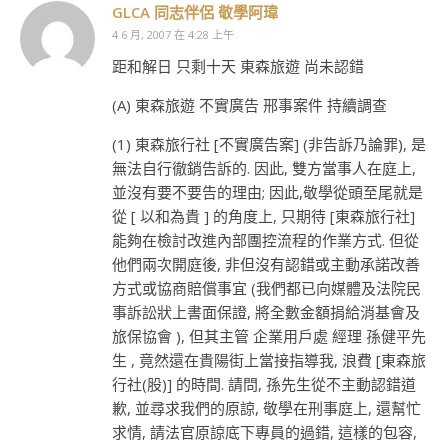
GLCA 同志伴侶 敬學阿瑋
4 6 月, 2007 在 4:28 上午
距和解日 只剩十天 東森旅遊 尚未認錯
(A) 東森旅遊 不實廣告 邢事案件 持續調查
(1) 東森旅行社 [不實廣告案] (非告訴乃論罪), 是
無法自行徹銷告訴的. 因此, 雙方當事人在庭上,
並沒有要不要告的理由; 因此,敬學從頭至尾就是
從 [ 以和為貴 ] 的角度上, 只期待 [東森旅行社]
能夠在檢討改進內部團控流程的作業方式. 但從
他們兩次開庭後, 非但沒有認錯或主動承諾改善
方式或協商賠償事宜 (我們都已向媒體及法院民
事訴訟狀上書面保證, 將全數金額捐給消基會及
旅保協會 ), 但其主管 企業用戶處 經理 孫健平先
生 , 竟然還在貴陽街上當接指導我, 浪費 [東森旅
行社(股)] 的時間. 請問, 孫先生從不主動認錯道
歉, 並尋求我們的原諒, 敬學在刑事庭上, 還幫忙
求情, 請法官原諒底下專員的過錯, 這樣的包容,