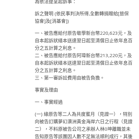
為依法提呈起訴事：
訴之聲明 (依民事判決所得,全數轉捐贈給[旅保
協會]及[消基會])
一、被告應給付原告敬學新台幣220,623元，及
自本起訴狀繕本送達翌日起至清償日止依年息百
分之五計算之利息。
二、被告應給付原告阿瑋新台幣213,220元，及
自本起訴狀繕本送達翌日起至清償日止依年息百
分之五計算之利息。
三、第一審訴訟費用由被告負擔。
事實及理由
一、事實經過
(一) 緣原告等二人為共度蜜月（見證一），特別
向被告訂購夢幻澳洲黃金海岸六日之行程（見證
二），不料原被告公司之承辦人林0坤離職並未
告知原告等該團因人數不足無法順利成行，其後