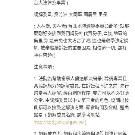
台大法律系畢業 )
調解委員: 吳芳洲 大同區 國慶里 里長
( 人在做, 天在看! 台北地院調解委員如此多; 就那
麼剛好安排到我們請房仲代賣房子[皇族]地區的
吳里長! 這未免也太巧合了吧; 這也是敬學決定調
解, 放棄繼續訴訟的重要因素; 相信這一切, 都有
神在帶領! )
注意事項 :
1. 法院為幫助當事人儘速解決紛爭, 聘請專業且
具協調能力的調解委員, 在訴訟程序進之前, 先行
幫當事人調解, 經由調解程序, 雙方可以不必對薄
公堂, 由調解委員以中立第三者的角色, 協調出彼
此都可以接受之解決方案, 節省時間及金錢, 避免
訟累. ( 調解委員名錄, 請參考網站
http://tpd.judicial.gov.tw
)
2. 調解成立者, 調解程序筆錄與法院判決有同等