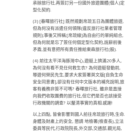
承辦旅行社,再簽訂另一份國外旅遊團體(個人)定
型化契約.
(3) [春暉旅行社] 既然規劃帛琉五日為團體旅遊,
但為何沒有派遣任何領隊(違反旅行社業者管理
規則);事後又辨稱:[帛琉線]為自由行的單純組合,
但為何就是忘了簽任何個定型化契約,說辭前後
矛盾,並有意把所有責任推給東森旅行社(股).
(4) 前往太平洋海豚灣中心,遊艇上擠滿20多人,
為何沒有看不見任何救生衣? 為何遊艇發動前,
導遊何榮民先生,要求大家簽署英文版[自負生命
安全同意書],卻沒有任何中文版本的補充說明,旅
客有義務非簽不可嗎? 春暉旅行社, 雖非是直接
向我們收取團費的旅行社,但它們是否也該接受
行政機關的調查? 以釐清事實的真相.感謝!
以上四點, 皆會影響到國人前往帛琉旅行時,生命.
身體及財產上的安全, 懇請 地檢署(檢查長),立法
委員等民代,行政院院長,外交部,交通部,觀光局,