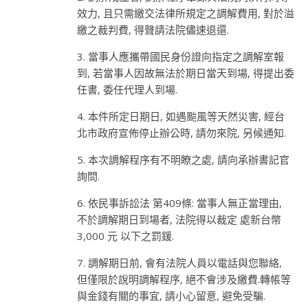
效力, 且只需繳交法律所規定之調解費用, 對於溢
繳之裁判費, 得聲請法院儘速退還.
3. 當事人應攜帶國民身份證向指定之調解室報
到, 若當事人因故無法於期日當天到場, 得提出委
任書, 委任代理人到場.
4. 本件所定日期日, 如遇颱風等天然災害, 經台
北市政府宣佈停止辦公時, 請勿來院, 另候通知.
5. 本次調解程序有不明瞭之處, 請向承辦書記官
詢問.
6. 依民事訴訟法 第409條: 當事人無正當理由,
不於調解期日到場者, 法院得以裁定 處新台幣
3,000 元 以下之罰鍰.
7. 調解期日前, 會有法院人員以電話與您聯絡,
但僅限於說明調解程序, 絕不會涉及繳費.轉帳等
與金錢有關的事宜, 請小心留意, 避免受騙.