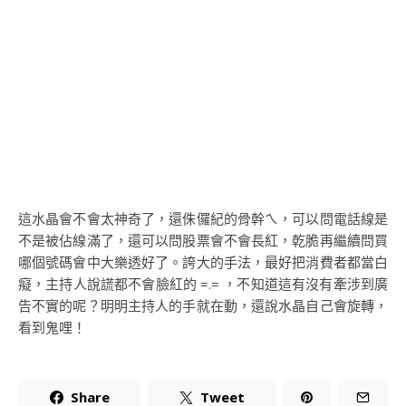
這水晶會不會太神奇了，還侏儸紀的骨幹ㄟ，可以問電話線是
不是被佔線滿了，還可以問股票會不會長紅，乾脆再繼續問買
哪個號碼會中大樂透好了。誇大的手法，最好把消費者都當白
癡，主持人說謊都不會臉紅的 =.= ，不知道這有沒有牽涉到廣
告不實的呢？明明主持人的手就在動，還說水晶自己會旋轉，
看到鬼哩！
Share
Tweet