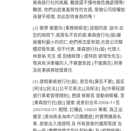
東森旅行社的高層, 難道還不懂地做危機處理嗎?
難道, 他們出庭後羞辱性的言語, 是總公司授權給
孫健平經理, 如此對待會員的嗎 ?
(2) 敬學 需要向 [事務檢察官] 認錯的是: 庭中,在
您的詢問下,我簽名不告的是:東森旅行社(股)層
級權利最小的同仁,他們再怎麼有錯,也是公司整
體控管失當, 但不代表, 東森旅行社(股) 代理人
林登裕 先生 或 田總經理 ( 或特助 劉增怡先生)
等具有決策權的人,不需要負起 [不實廣告] 刑事
及民事損害賠償責任.
(3) 證明東森旅行社(股), 是否有[廣告不實], 違反
[刑法].[民法].[公平交易法],[消保法] 及[中華民國
旅行業者管理規則], 懇請 檢察長 發動偵察權, 至
[東森旅行社(股)] 搜索 或查扣去年2006/11至
2007/03/31 期間, 訂購此 16800 專案, 真正出
團至 [澳洲黃金海岸六日團體遊] 的實際團員名
單, 旅客出入境證明 及 所有旅客的護照簽證 及
每一張 [團體旅遊定型化契約書] 及 [相關帳冊] .