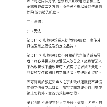
際上將近兩個月來, 也沒有真正表達歉意和主動
承諾未來改進之方向，原告等不得以僅能依法向
鈞院 訴請被告賠償。
二、法條：
(一) 民法：
第 514-6 條 旅遊營業人提供旅遊服務，應使其
具備通常之價值及約定之品質。
第 514-7 條 旅遊服務不具備前條之價值或品質
者，旅客得請求旅遊營業人改善之。旅遊營業人
不為改善或不能改善時，旅客得請求減少費用。
其有難於達預期目的之情形者，並得終止契約。
因可歸責於旅遊營業人之事由致旅遊服務不具備
前條之價值或品質者，旅客除請求減少費用或並
終止契約外，並得請求損害賠償。
第195條 不法侵害他人之身體、健康、名譽、自