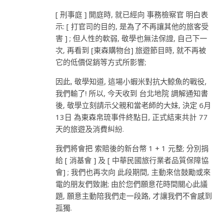
[ 刑事庭 ] 開庭時, 就已經向 事務檢察官 明白表
示: [ 打官司的目的, 是為了不再讓其他的旅客受
害 ] ; 但人性的軟弱, 敬學也無法保證, 自己下一
次, 再看到 [東森購物台] 旅遊節目時, 就不再被
它的低價促銷等方式所影響;
因此, 敬學知道, 這場小蝦米對抗大鯨魚的戰役,
我們輸了! 所以, 今天收到 台北地院 調解通知書
後, 敬學立刻請示父親和當老師的大妹, 決定 6月
13日 為東森帛琉事件終點日, 正式結束共計 77
天的旅遊及消費糾紛.
我們將會把 索賠後的新台幣 1 + 1 元整; 分別捐
給 [ 消基會 ] 及 [ 中華民國旅行業者品質保障協
會] ; 我們也再次向 此段期間, 主動來信鼓勵或來
電的朋友們致謝; 由於您們願意花時間關心此議
題, 願意主動陪我們走一段路, 才讓我們不會感到
孤獨.