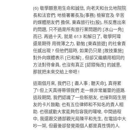
(6) 敬學願意用生命和誠信, 向老天和台北地院院
長和法官們; 地檢署署長及(事務) 檢察官及 辛苦
的媒體朋友們 擔保, 東森旅行社(股), 所反應出來
的問題, 只不過是所有旅行業問題的 [冰山一角]
而已. 再過十天, 就是 613 和解日了, 敬學阿瑋
還是期待 用微薄之力, 勸勉 [東森旅遊] 的社會責
任感出現 ? 但他們屆時, 如果仍只是 [故技重施]
對外向媒體表示 [已和解] , 但卻又繼續用相同的
方法對待會員, 也沒有真正 [認錯悔改] 的誠意,
那就把未來交給上帝吧 !
這兩個月來, 我們已 [ 盡人事 ; 聽天命], 真得累
了! 但上天真得帶領我們 走一條非常屬靈的道路.
這段期間, 我們認識了一些新朋友, 也接到陌生朋
友的卡片鼓勵; 也有五位律師和不知名的貴人相
助. 也很感動大家能夠包容我的囉唆, 中間過程
中, 我還跟交通部觀光局陳平和先生, 在電話中大
吵一架, 但最後卻發覺兩個人都是真性情的人.