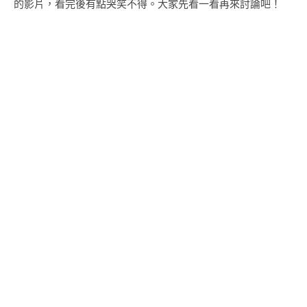
的影片，看完後有點哭笑不得。大家先看一看再來討論吧！