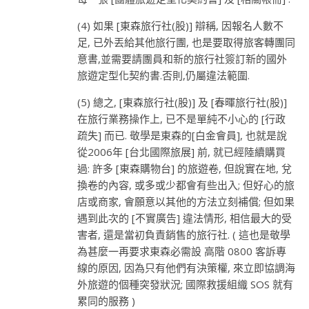
(4) 如果 [東森旅行社(股)] 辯稱, 因報名人數不
足, 已外丟給其他旅行團, 也是要取得旅客轉團同
意書,並需要請團員和新的旅行社簽訂新的國外
旅遊定型化契約書.否則,仍屬違法範圍.
(5) 總之, [東森旅行社(股)] 及 [春暉旅行社(股)]
在旅行業務操作上, 已不是單純不小心的 [行政
疏失] 而已. 敬學是東森的[白金會員], 也就是說
從2006年 [台北國際旅展] 前, 就已經陸續購買
過: 許多 [東森購物台] 的旅遊卷, 但說實在地, 兌
換卷的內容, 或多或少都會有些出入; 但好心的旅
店或商家, 會願意以其他的方法立刻補償; 但如果
遇到此次的 [不實廣告] 違法情形, 相信最大的受
害者, 還是當初負責銷售的旅行社. ( 這也是敬學
為甚麼一再要求東森必需設 高階 0800 客訴專
線的原因, 因為只有他們有決策權, 來立即協調海
外旅遊的個種突發狀況; 國際救援組織 SOS 就有
累同的服務 )