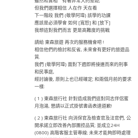
雖然和實相 有著非常大的差距;
但我們選擇相信 人在作 天在看
下一階段 我們 (敬學阿瑋) 該學的功課
應該是必須學會 如何 [寬恕] 和 [放下]
我想這對我們而言 更是高難度的挑戰
請給 東森旅遊 再次的服務機會吧 !
相信他們的檢討和反省, 未來會有更好的旅遊品
質.
我們 (敬學阿瑋) 面對下週即將接連而來的刑事
和民事庭,
經討論後, 原則上也已經確定; 和兩個月前的要求
一樣:
( 1 ) 東森旅行社 針對造成我們這對同志伴侶蜜
月泡湯, 懇請以正式掛號書函表達道歉!
( 2 ) 東森旅行社 向消保官及檢查官及法官們, 公
開承諾立即改善內部團控品質; 並成立24H
(0800) 高階客服主管專線; 未來才能夠即時處理