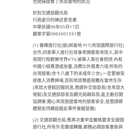
也間接證實了帛琉當地的狀況:
針對交通部觀光局
行政處分的陳述意見書:
中華民國96年05月17日
觀業字第0963001331號
(1) 春暉旅行社(股)與當地 PIT(帛琉國際旅行社)
合作,四家華人旅行社背後老闆都是帛琉人,其中
夜間行程歡樂世界KTV,被華人黑社會把持,內有
中國小姐賣酒或坐臺,消費比外面貴六倍;所有的
台灣旅客(含十八歲下的未成年少女),一定要被安
排進入消費捧場,否則帛琉導遊很難在當地生存.
(帛琉大使館回報訊息,懇請外交部部長(含帛琉大
使館)及交通部部長及觀光局賴局長,能主動召開
協調會,關心帛琉旅遊當地的旅客安全,並懇請媒
體朋友持續追蹤此事件後龍發展)
(2) 交通部觀光局,應再次重申並嚴格要求全國個
旅行社,所有外丟團或轉團,都務必請旅客重新與