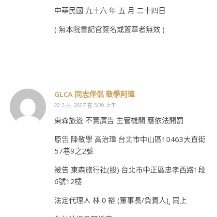
中華民國 九十六 年 五 月 二十四日
( 無本院書記官簽名或蓋章者無效 )
GLCA 同志伴侶 敬學阿瑋
22 5 月, 2007 在 5:20 上午
東森旅遊 不實廣告 主管機關 應依法開罰
原告 陳敬學 高治瑋 台北市中山區10463大直街
57巷9之2號
被告 東森旅行社(股) 台北市中正區忠孝西路1段
6號12樓
法定代理人 林 0 裕 (董事長/負責人)¸ 同上