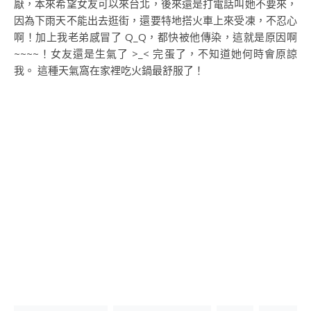
厭，本來希望女友可以來台北，後來還是打電話叫她不要來，
因為下雨天不能出去逛街，還要特地搭火車上來受凍，不忍心
啊！加上我老弟感冒了 Q_Q，都快被他傳染，這就是原因啊
~~~~！女友還是生氣了 >_< 完蛋了，不知道她何時會原諒
我。 這種天氣窩在家裡吃火鍋最舒服了！