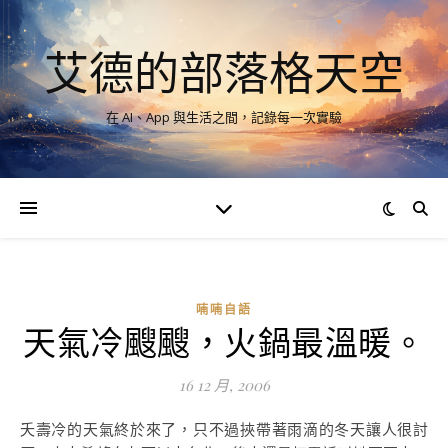
艾德的部落格天空
在 AI、App 與生活之間，記錄每一次實驗
喃喃自語
天氣冷颼颼，火鍋最溫暖。
16 12 月, 2006
夭壽冷的天氣終於來了，只不過挾帶著雨滴的冬天讓人很討