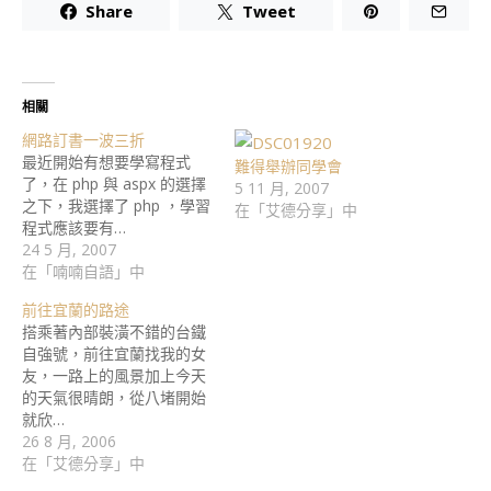
Share
Tweet
相關
網路訂書一波三折
最近開始有想要學寫程式
難得舉辦同學會
了，在 php 與 aspx 的選擇
5 11 月, 2007
之下，我選擇了 php ，學習
在「艾德分享」中
程式應該要有…
24 5 月, 2007
在「喃喃自語」中
前往宜蘭的路途
搭乘著內部裝潢不錯的台鐵
自強號，前往宜蘭找我的女
友，一路上的風景加上今天
的天氣很晴朗，從八堵開始
就欣…
26 8 月, 2006
在「艾德分享」中