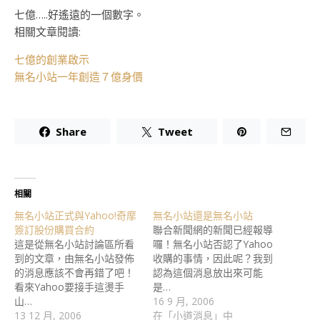
七億…..好遙遠的一個數字。
相關文章閱讀:
七億的創業啟示
無名小站一年創造７億身價
Share
Tweet
相關
無名小站正式與Yahoo!奇摩
無名小站還是無名小站
簽訂股份購買合約
聯合新聞網的新聞已經報導
這是從無名小站討論區所看
囉！無名小站否認了Yahoo
到的文章，由無名小站發佈
收購的事情，因此呢？我到
的消息應該不會再錯了吧！
認為這個消息放出來可能
看來Yahoo要接手這燙手
是…
山…
16 9 月, 2006
13 12 月, 2006
在「小道消息」中