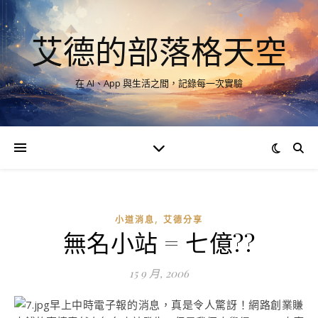
艾德的部落格天空
在 AI、App 與生活之間，記錄每一次實驗
,
小道消息
艾德分享
無名小站 = 七億??
15 9 月, 2006
早上中時電子報的消息，真是令人驚訝！網路創業賺