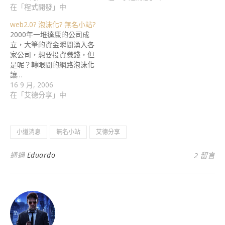
在「程式開發」中
web2.0? 泡沫化? 無名小站?
2000年一堆達康的公司成
立，大筆的資金瞬間湧入各
家公司，想要投資賺錢，但
是呢？轉眼間的網路泡沫化
讓…
16 9 月, 2006
在「艾德分享」中
小道消息
無名小站
艾德分享
通過
Eduardo
2 留言