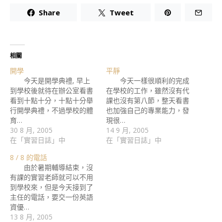
Share
Tweet
相關
開學
平靜
今天是開學典禮, 早上
今天一樣很順利的完成
到學校後就待在辦公室看書
在學校的工作，雖然沒有代
看到十點十分，十點十分舉
課也沒有第八節，整天看書
行開學典禮，不過學校的體
也加強自己的專業能力，發
育…
現很…
30 8 月, 2005
14 9 月, 2005
在「實習日誌」中
在「實習日誌」中
8 / 8 的電話
由於暑期輔導結束，沒
有課的實習老師就可以不用
到學校來，但是今天接到了
主任的電話，要交一份英語
資優…
13 8 月, 2005