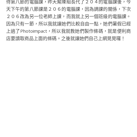
待第八節的電腦課，昨天幫陳組長代了２０４的電腦課後，今
天下午的第八節課是２０６的電腦課，因為調課的關係，下次
２０６改為另一位老師上課，而我就上另一個班級的電腦課。
因為只有一節，所以我就讓她們比較自由一點，她們暑假已經
上過了Photoimpact，所以我就教她們製作條碼，就是便利商
店要讀取商品上面的條碼。之後就讓她們自己上網晃晃囉！