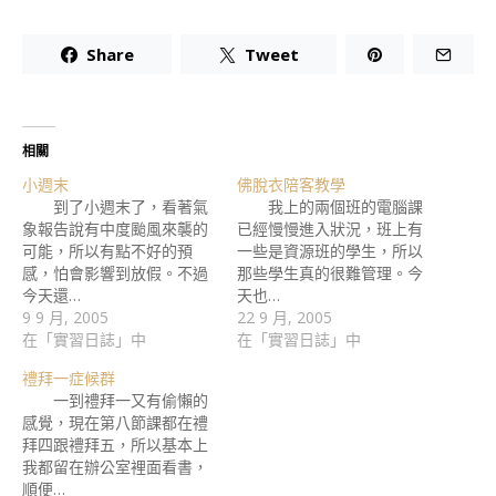
Share
Tweet
相關
小週末
佛脫衣陪客教學
到了小週末了，看著氣
我上的兩個班的電腦課
象報告說有中度颱風來襲的
已經慢慢進入狀況，班上有
可能，所以有點不好的預
一些是資源班的學生，所以
感，怕會影響到放假。不過
那些學生真的很難管理。今
今天還…
天也…
9 9 月, 2005
22 9 月, 2005
在「實習日誌」中
在「實習日誌」中
禮拜一症候群
一到禮拜一又有偷懶的
感覺，現在第八節課都在禮
拜四跟禮拜五，所以基本上
我都留在辦公室裡面看書，
順便…