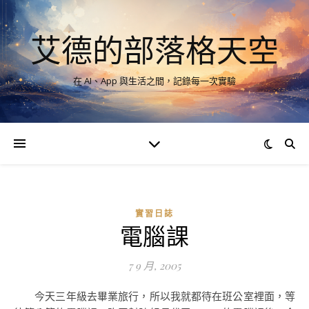
艾德的部落格天空
在 AI、App 與生活之間，記錄每一次實驗
實習日誌
電腦課
7 9 月, 2005
今天三年級去畢業旅行，所以我就都待在班公室裡面，等