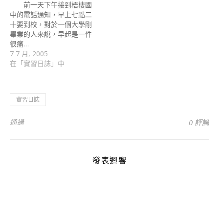
前一天下午接到梧棲國
中的電話通知，早上七點二
十要到校，對於一個大學剛
畢業的人來說，早起是一件
很痛…
7 7 月, 2005
在「實習日誌」中
實習日誌
通過
0 評論
發表迴響