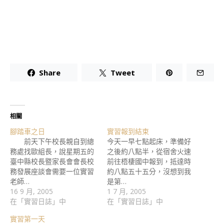
Share
Tweet
相關
腳踏車之日
實習報到結束
前天下午校長親自到總
今天一早七點起床，準備好
務處找歐組長，說星期五的
之後約八點半，從宿舍火速
臺中縣校長暨家長會會長校
前往梧棲國中報到，抵達時
務發展座談會需要一位實習
約八點五十五分，沒想到我
老師…
是第…
16 9 月, 2005
1 7 月, 2005
在「實習日誌」中
在「實習日誌」中
實習第一天