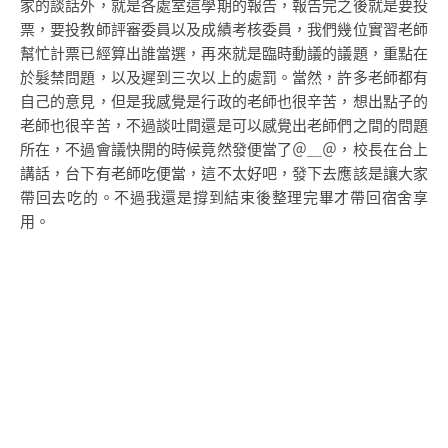
家的談話外，就是各處室這學期的報告，報告完之後就是要投
票，要投教師評審委員以及成績考核委員，我們幾位實習老師
幫忙計票已經算出誰當選，再來就是臨時動議的議題，重點在
於髮禁問題，以及遲到三次以上的處罰。當然，許多老師都有
自己的意見，但是我感覺是行政的老師也很辛苦，想出點子的
老師也很辛苦，不過談吐間還是可以感覺出老師們之間的問題
所在，不過會議快開的時候竟然發便當了＠＿＠，校長在台上
講話，台下有老師吃便當，這不太好吧，發下去應該是讓大家
帶回去吃的。不過我還是撐到結束後整理完畢才帶回宿舍享
用。