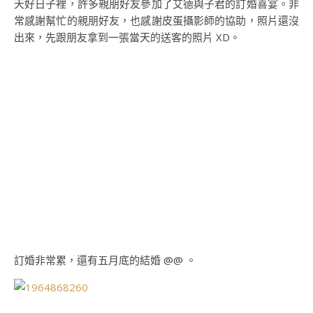
天好日子裡，許多親朋好友參加了艾德與子君的訂婚喜宴。非
常感謝幫忙的親朋好友，也感謝皮蛋攝影師的協助，照片還沒
出來，先跟朋友拿到一張當天的送客的照片 XD。
訂婚非常累，還有五月底的結婚 @@ 。