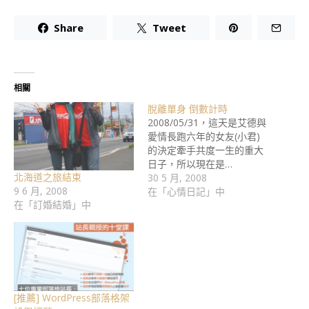
Share
Tweet
相關
脫離單身 倒數計時
2008/05/31，這天是艾德與
愛情長跑六年的女友(小君)
的決定牽手共度一生的重大
日子，所以現在是…
北海道之旅結束
30 5 月, 2008
9 6 月, 2008
在「心情日記」中
在「訂婚結婚」中
[推薦] WordPress部落格架