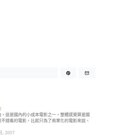
曲
曲，這是國內的小成本電影之一，整體感覺算是國
很不錯看的電影，比起只為了商業化的電影來說，
…
月, 2007