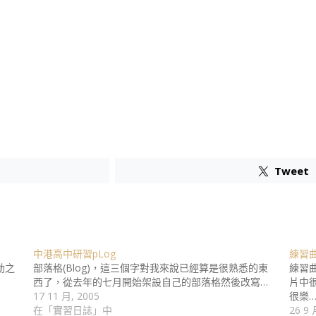
Tweet
中港高中研習pLog
練習
動之
部落格(Blog)，這三個字對我來說已經算是很熟悉的東
練習
西了，從去年的七月開始架設自己的部落格然後改寫…
片中
17 11 月, 2005
很樂
在「實習日誌」中
26 9 