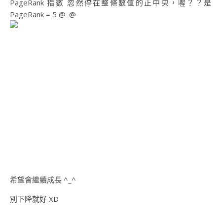
PageRank 指數 忽然停在整條數值的正中央，喔？？是
PageRank = 5 @_@
希望會繼續成長 ^_^
別下降就好 XD