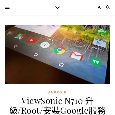
ANDROID
ViewSonic N710 升
級/Root/安裝Google服務