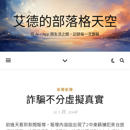
艾德的部落格天空
在 AI、App 與生活之間，記錄每一次實驗
新聞新聞
詐騙不分虛擬真實
31 3 月, 2008
前幾天看到新聞報導，報導內容說出現了2中東籍嫌犯來台旅