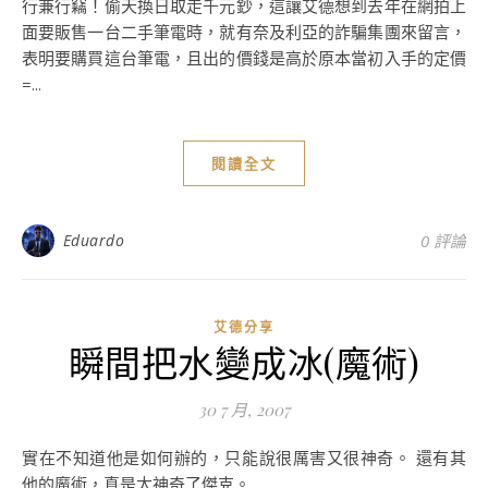
行兼行竊！偷天換日取走千元鈔，這讓艾德想到去年在網拍上
面要販售一台二手筆電時，就有奈及利亞的詐騙集團來留言，
表明要購買這台筆電，且出的價錢是高於原本當初入手的定價
=...
閱讀全文
Eduardo
0 評論
艾德分享
瞬間把水變成冰(魔術)
30 7 月, 2007
實在不知道他是如何辦的，只能說很厲害又很神奇。 還有其
他的魔術，真是太神奇了傑克。