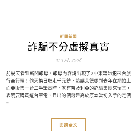
新聞新聞
詐騙不分虛擬真實
31 3 月, 2008
前幾天看到新聞報導，報導內容說出現了2中東籍嫌犯來台旅
行兼行竊！偷天換日取走千元鈔，這讓艾德想到去年在網拍上
面要販售一台二手筆電時，就有奈及利亞的詐騙集團來留言，
表明要購買這台筆電，且出的價錢是高於原本當初入手的定價
=...
閱讀全文