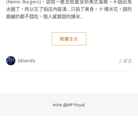
(Nemo Burgers)，這間一進去就感受到美式風格。不過因為
太餓了，所以忘了拍店內裝潢….只拍了美食。:P 爆米花，甜的
跟鹹的都不錯吃，個人感覺甜的爆米...
閱讀全文
Eduardo
2 留言
Ashe 由
WP Royal
.