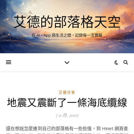
艾德的部落格天空
在 AI、App 與生活之間，記錄每一次實驗
艾德分享
地震又震斷了一條海底纜線
7 9 月, 2007
還在想說怎麼連到自己的部落格有一些些慢，到 Hinet 網頁查