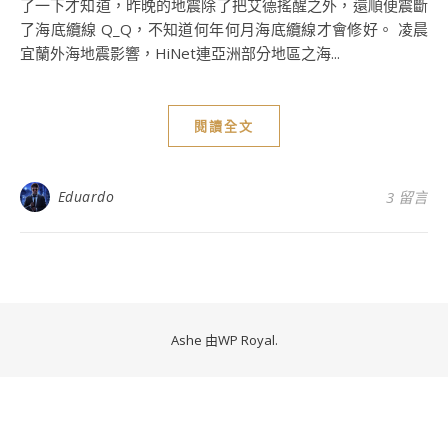
了一下才知道，昨晚的地震除了把艾德搖醒之外，還順便震斷
了海底纜線 Q_Q，不知道何年何月海底纜線才會修好。 凌晨
宜蘭外海地震影響，HiNet連亞洲部分地區之海...
閱讀全文
Eduardo
3 留言
Ashe 由
WP Royal
.